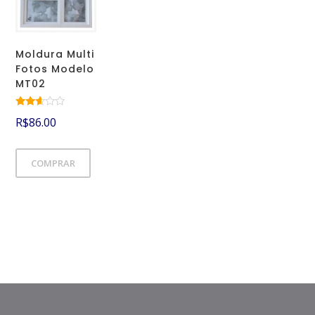
Moldura Multi
Fotos Modelo
MT02
Avalia
R$
86.00
ção
2.49
de 5
COMPRAR