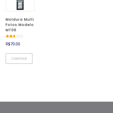
Moldura Multi
Fotos Modelo
MT06
Avalia
R$
70.00
ção
2.49
de 5
COMPRAR