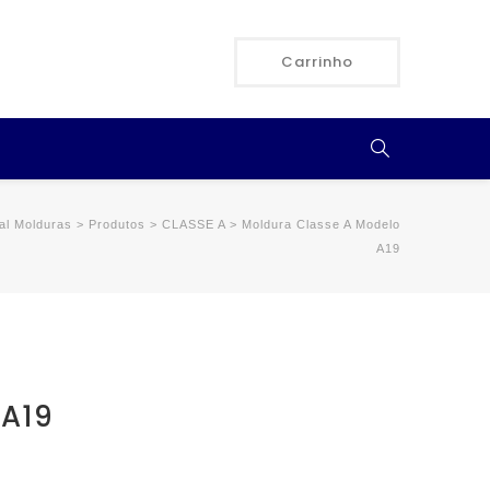
Carrinho
al Molduras
>
Produtos
>
CLASSE A
>
Moldura Classe A Modelo
A19
 A19