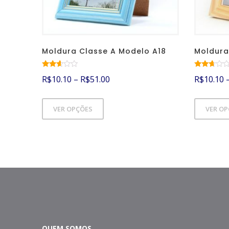
Moldura Classe A Modelo A18
Moldura
Avalia
Avalia
R$
10.10
–
R$
51.00
R$
10.10
ção
ção
2.51
2.53
de 5
de 5
VER OPÇÕES
VER O
QUEM SOMOS