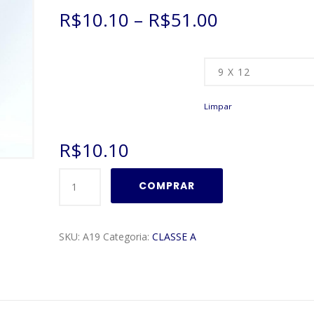
como
R$
10.10
–
R$
51.00
2.51
de 5,
com
baseado
em
Tamanho
avaliações
de
clientes
Limpar
R$
10.10
Moldura
COMPRAR
Classe
A
Modelo
SKU:
A19
Categoria:
CLASSE A
A19
quantidade