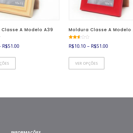
 Classe A Modelo A39
Moldura Classe A Modelo
Avalia
–
R$
51.00
R$
10.10
–
R$
51.00
ção
2.51
de 5
PÇÕES
VER OPÇÕES
INFORMAÇÕES