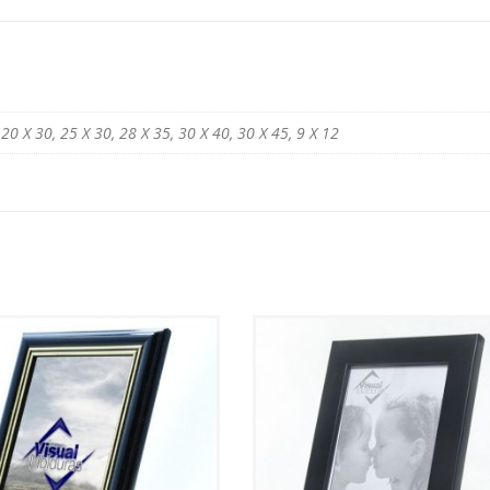
 20 X 30, 25 X 30, 28 X 35, 30 X 40, 30 X 45, 9 X 12