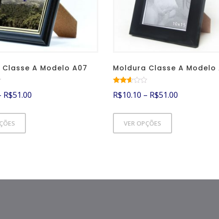
 Classe A Modelo A07
Moldura Classe A Modelo
Avalia
–
R$
51.00
R$
10.10
–
R$
51.00
ção
2.51
de 5
PÇÕES
VER OPÇÕES