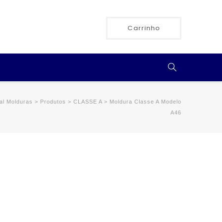
Carrinho
al Molduras
>
Produtos
>
CLASSE A
>
Moldura Classe A Modelo
A46