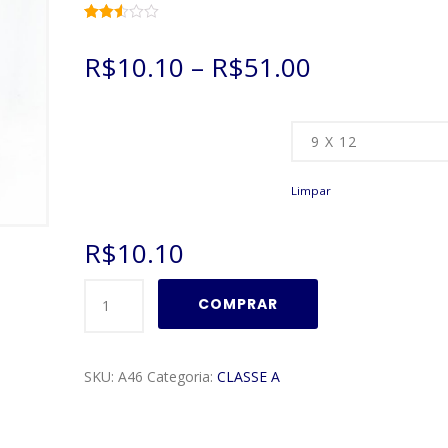
Avaliado
6591
como
R$
10.10
–
R$
51.00
2.51
de 5,
com
baseado
em
Tamanho
avaliações
de
clientes
Limpar
R$
10.10
Moldura
COMPRAR
Classe
A
Modelo
SKU:
A46
Categoria:
CLASSE A
A46
quantidade