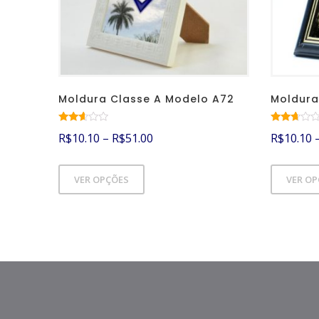
Moldura Classe A Modelo A72
Moldura
Avalia
Avalia
R$
10.10
–
R$
51.00
R$
10.10
ção
ção
2.50
2.52
de 5
de 5
VER OPÇÕES
VER O