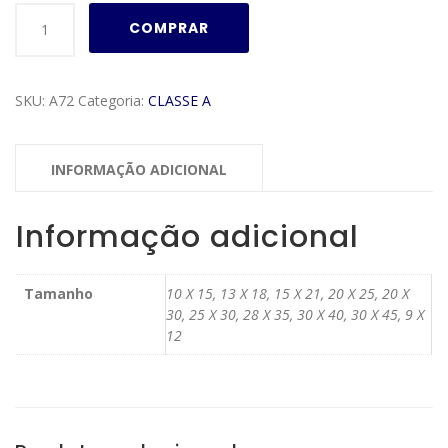
Moldura
COMPRAR
Classe
A
Modelo
SKU:
A72
Categoria:
CLASSE A
A72
quantidade
INFORMAÇÃO ADICIONAL
Informação adicional
Tamanho
10 X 15, 13 X 18, 15 X 21, 20 X 25, 20 X
30, 25 X 30, 28 X 35, 30 X 40, 30 X 45, 9 X
12