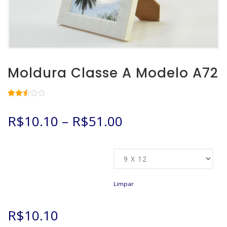
Moldura Classe A Modelo A72
Avaliado
14
como
R$
10.10
–
R$
51.00
2.50
de 5,
com
baseado
em
Tamanho
avaliações
de
clientes
Limpar
R$
10.10