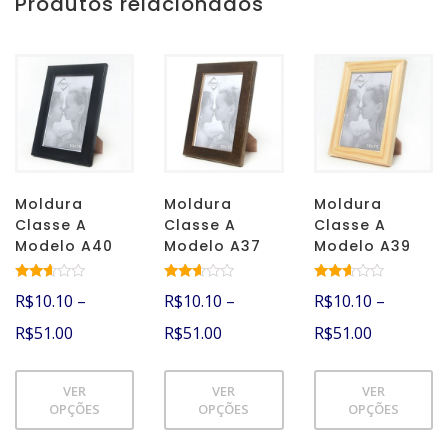
Produtos relacionados
Moldura
Moldura
Moldura
Classe A
Classe A
Classe A
Modelo A40
Modelo A37
Modelo A39
Avalia
Avalia
Avalia
R$
10.10
–
R$
10.10
–
R$
10.10
–
ção
ção
ção
2.51
2.48
2.53
R$
51.00
R$
51.00
R$
51.00
de 5
de 5
de 5
VER
VER
VER
OPÇÕES
OPÇÕES
OPÇÕES