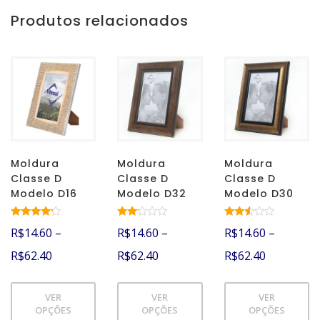
Produtos relacionados
Moldura
Moldura
Moldura
Classe D
Classe D
Classe D
Modelo D16
Modelo D32
Modelo D30
Avaliação
Aval
Avalia
R$
14.60
–
R$
14.60
–
R$
14.60
–
4.00
iação
ção
de 5
2.00
2.45
R$
62.40
R$
62.40
R$
62.40
de 5
de 5
VER
VER
VER
OPÇÕES
OPÇÕES
OPÇÕES