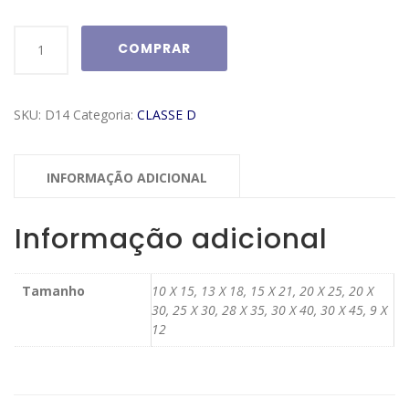
Moldura
COMPRAR
Classe
D
Modelo
SKU:
D14
Categoria:
CLASSE D
D14
quantidade
INFORMAÇÃO ADICIONAL
Informação adicional
Tamanho
10 X 15, 13 X 18, 15 X 21, 20 X 25, 20 X
30, 25 X 30, 28 X 35, 30 X 40, 30 X 45, 9 X
12