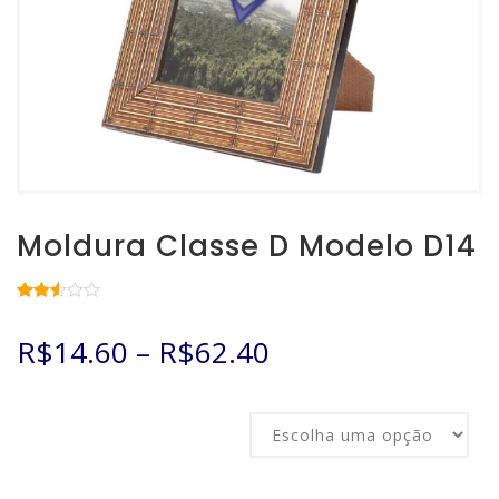
Moldura Classe D Modelo D14
Avaliado
5495
como
R$
14.60
–
R$
62.40
2.51
de 5,
com
baseado
em
Tamanho
avaliações
de
clientes