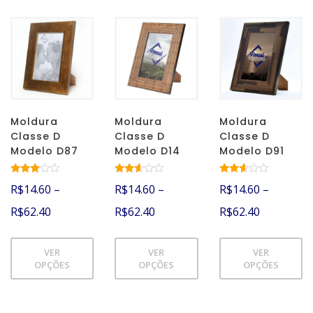
Moldura
Moldura
Moldura
Classe D
Classe D
Classe D
Modelo D87
Modelo D14
Modelo D91
Avalia
Avalia
Avalia
R$
14.60
–
R$
14.60
–
R$
14.60
–
ção
ção
ção
2.82
2.51
2.52
R$
62.40
R$
62.40
R$
62.40
de 5
de 5
de 5
VER
VER
VER
OPÇÕES
OPÇÕES
OPÇÕES