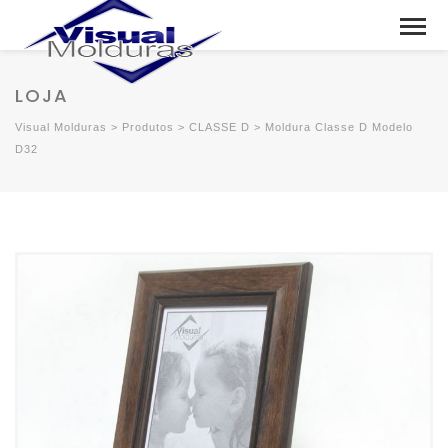
LOJA
Visual Molduras
>
Produtos
>
CLASSE D
>
Moldura Classe D Modelo
D32