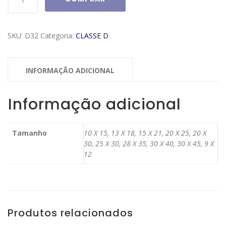
Classe
D
Modelo
SKU:
D32
Categoria:
CLASSE D
D32
quantidade
INFORMAÇÃO ADICIONAL
Informação adicional
Tamanho
10 X 15, 13 X 18, 15 X 21, 20 X 25, 20 X
30, 25 X 30, 28 X 35, 30 X 40, 30 X 45, 9 X
12
Produtos relacionados