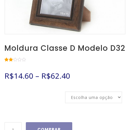
Moldura Classe D Modelo D32
Avaliado
3
como
R$
14.60
–
R$
62.40
2.00
de 5,
com
baseado
em
Tamanho
avaliações
de
clientes
Moldura
COMPRAR