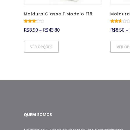
Moldura Classe F Modelo F19
Moldura
Avaliaç
Avalia
R$
8.50
–
R$
43.80
R$
8.50
–
ão
ção
2.94
2.51
de 5
de 5
VER OPÇÕES
VER O
QUEM SOMOS