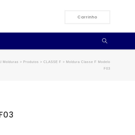
Carrinho
al Molduras
>
Produtos
>
CLASSE F
>
Moldura Classe F Modelo
F03
 F03