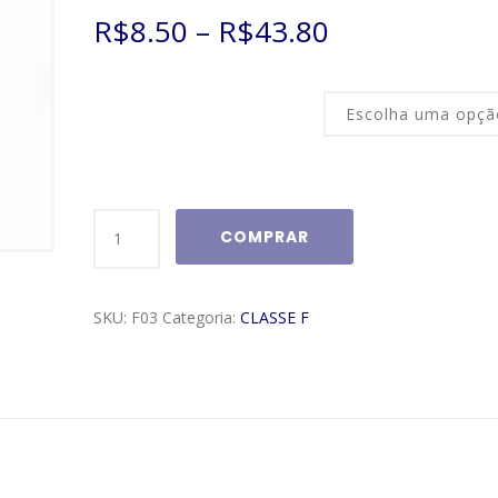
como
R$
8.50
–
R$
43.80
2.35
de 5,
com
baseado
em
Tamanho
avaliações
de
clientes
Moldura
COMPRAR
Classe
F
Modelo
SKU:
F03
Categoria:
CLASSE F
F03
quantidade