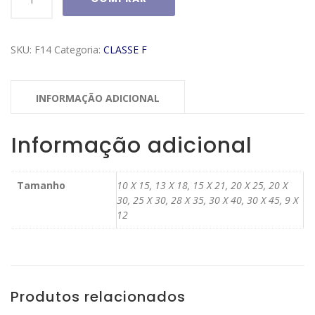
Classe
F
Modelo
SKU:
F14
Categoria:
CLASSE F
F14
quantidade
INFORMAÇÃO ADICIONAL
Informação adicional
Tamanho
10 X 15, 13 X 18, 15 X 21, 20 X 25, 20 X
30, 25 X 30, 28 X 35, 30 X 40, 30 X 45, 9 X
12
Produtos relacionados