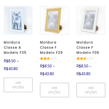
Moldura
Moldura
Moldura
Classe A
Classe F
Classe F
Modelo F35
Modelo F29
Modelo F06
R$
8.50
–
Avalia
Avalia
R$
8.50
–
R$
8.50
–
ção
ção
R$
43.80
2.49
2.50
R$
43.80
R$
43.80
de 5
de 5
VER
OPÇÕES
VER
VER
OPÇÕES
OPÇÕES