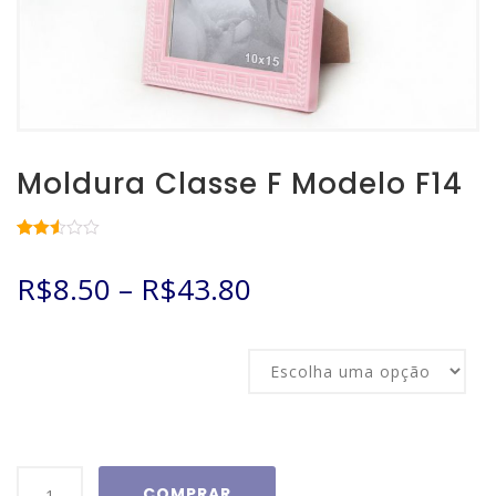
Moldura Classe F Modelo F14
Avaliado
775
como
R$
8.50
–
R$
43.80
2.52
de 5,
com
baseado
em
Tamanho
avaliações
de
clientes
Moldura
COMPRAR