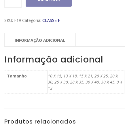
Classe
F
Modelo
SKU:
F19
Categoria:
CLASSE F
F19
quantidade
INFORMAÇÃO ADICIONAL
Informação adicional
Tamanho
10 X 15, 13 X 18, 15 X 21, 20 X 25, 20 X
30, 25 X 30, 28 X 35, 30 X 40, 30 X 45, 9 X
12
Produtos relacionados