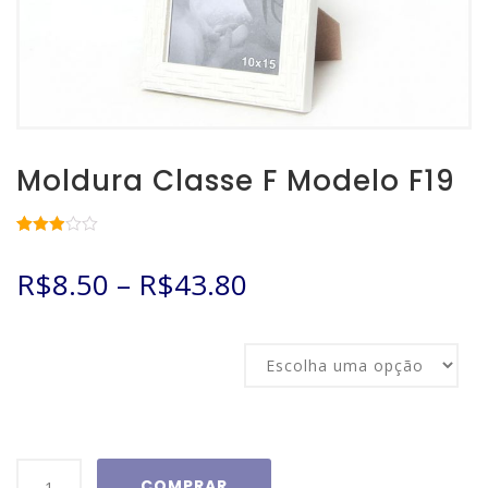
Moldura Classe F Modelo F19
Avaliado
16
como
R$
8.50
–
R$
43.80
2.94
de
5, com
baseado
em
avaliações
Tamanho
de
clientes
Moldura
COMPRAR