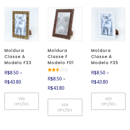
Moldura
Moldura
Moldura
Classe A
Classe F
Classe A
Modelo F33
Modelo F01
Modelo F35
R$
8.50
–
R$
8.50
–
Avalia
R$
8.50
–
ção
R$
43.80
R$
43.80
2.50
R$
43.80
de 5
VER
VER
OPÇÕES
OPÇÕES
VER
OPÇÕES