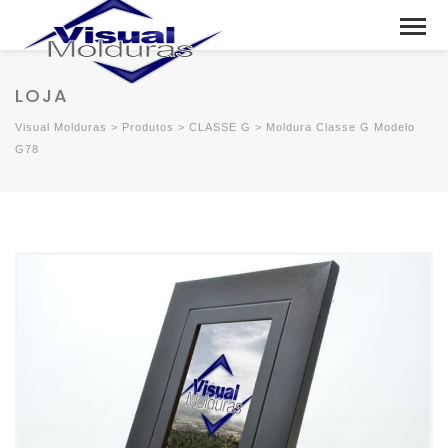
LOJA
Visual Molduras
>
Produtos
>
CLASSE G
>
Moldura Classe G Modelo
G78