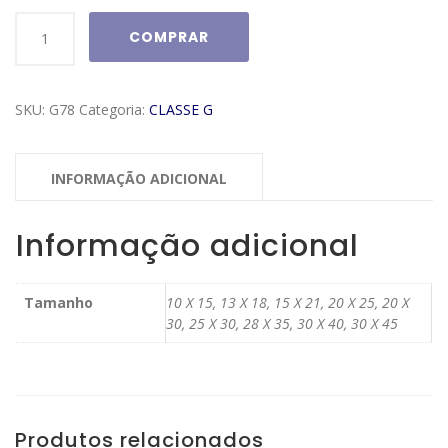
Moldura
COMPRAR
Classe
G
Modelo
SKU:
G78
Categoria:
CLASSE G
G78
quantidade
INFORMAÇÃO ADICIONAL
Informação adicional
Tamanho
10 X 15, 13 X 18, 15 X 21, 20 X 25, 20 X
30, 25 X 30, 28 X 35, 30 X 40, 30 X 45
Produtos relacionados