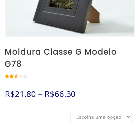
Moldura Classe G Modelo
G78
Avaliado
6417
como
R$
21.80
–
R$
66.30
2.52
de 5,
com
baseado
em
Tamanho
avaliações
de
clientes