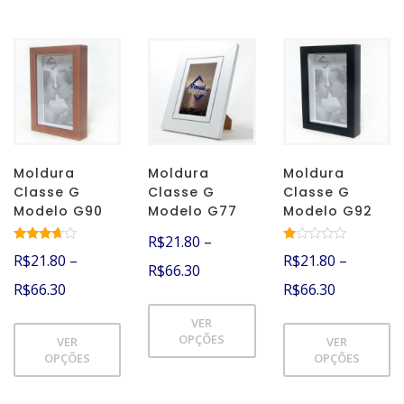
Moldura
Moldura
Moldura
Classe G
Classe G
Classe G
Modelo G90
Modelo G77
Modelo G92
R$
21.80
–
Avaliaçã
A
R$
21.80
–
R$
21.80
–
o
va
R$
66.30
3.50
lia
R$
66.30
R$
66.30
de 5
çã
o
1.
VER
00
de
OPÇÕES
VER
VER
5
OPÇÕES
OPÇÕES