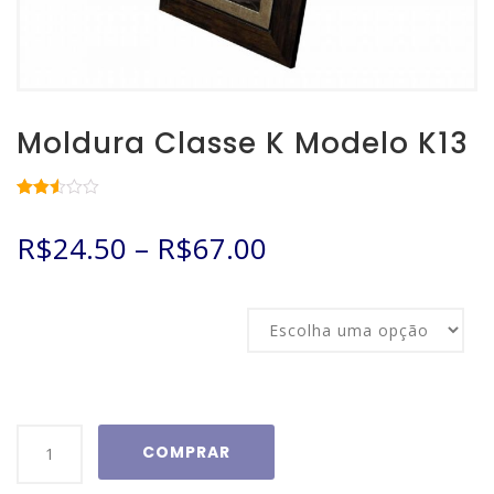
Moldura Classe K Modelo K13
Avaliado
7604
como
R$
24.50
–
R$
67.00
2.52
de 5,
com
baseado
em
Tamanho
avaliações
de
clientes
Moldura
COMPRAR
Classe