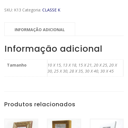
K
Modelo
SKU:
K13
Categoria:
CLASSE K
K13
quantidade
INFORMAÇÃO ADICIONAL
Informação adicional
Tamanho
10 X 15, 13 X 18, 15 X 21, 20 X 25, 20 X
30, 25 X 30, 28 X 35, 30 X 40, 30 X 45
Produtos relacionados