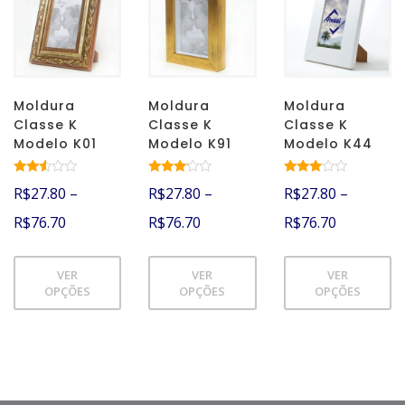
Moldura
Moldura
Moldura
Classe K
Classe K
Classe K
Modelo K01
Modelo K91
Modelo K44
Avalia
Avaliaç
Avalia
R$
27.80
–
R$
27.80
–
R$
27.80
–
ção
ão
ção
2.46
2.98
2.83
R$
76.70
R$
76.70
R$
76.70
de 5
de 5
de 5
VER
VER
VER
OPÇÕES
OPÇÕES
OPÇÕES