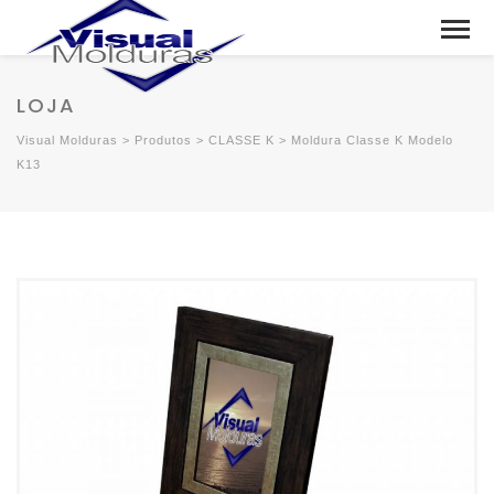
LOJA
Visual Molduras
>
Produtos
>
CLASSE K
>
Moldura Classe K Modelo
K13