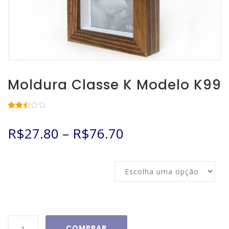
Moldura Classe K Modelo K99
Avaliado
3531
como
R$
27.80
–
R$
76.70
2.47
de 5,
com
baseado
em
Tamanho
avaliações
de
clientes
Moldura
COMPRAR