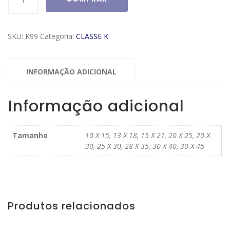
Classe
K
Modelo
SKU:
K99
Categoria:
CLASSE K
K99
quantidade
INFORMAÇÃO ADICIONAL
Informação adicional
Tamanho
10 X 15, 13 X 18, 15 X 21, 20 X 25, 20 X
30, 25 X 30, 28 X 35, 30 X 40, 30 X 45
Produtos relacionados