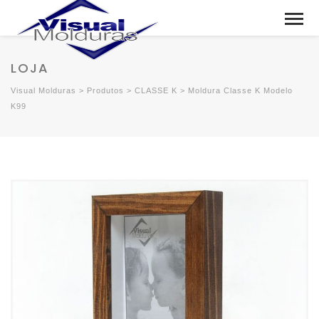
LOJA
Visual Molduras
>
Produtos
>
CLASSE K
>
Moldura Classe K Modelo
K99