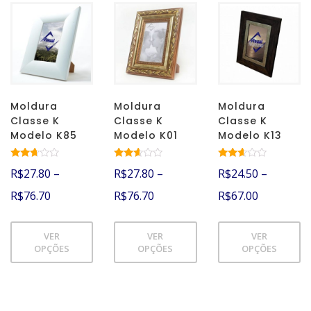
Moldura
Moldura
Moldura
Classe K
Classe K
Classe K
Modelo K85
Modelo K01
Modelo K13
Avalia
Avalia
Avalia
R$
27.80
–
R$
27.80
–
R$
24.50
–
ção
ção
ção
2.57
2.46
2.52
R$
76.70
R$
76.70
R$
67.00
de 5
de 5
de 5
VER
VER
VER
OPÇÕES
OPÇÕES
OPÇÕES