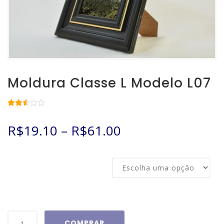
Moldura Classe L Modelo L07
Avaliado
7593
como
R$
19.10
–
R$
61.00
2.51
de 5,
com
baseado
em
Tamanho
avaliações
de
clientes
Moldura
COMPRAR