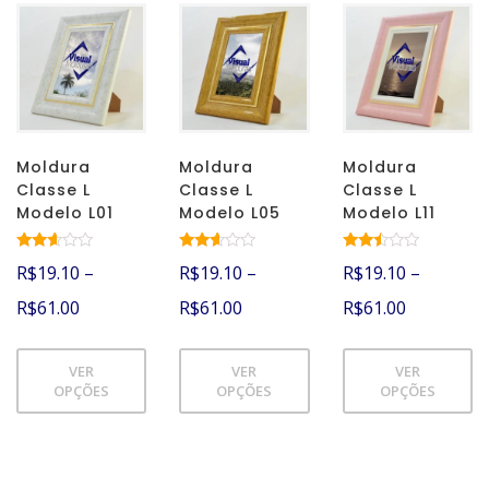
Moldura
Moldura
Moldura
Classe L
Classe L
Classe L
Modelo L01
Modelo L05
Modelo L11
Avalia
Avalia
Avali
R$
19.10
–
R$
19.10
–
R$
19.10
–
ção
ção
ação
2.47
2.51
2.40
R$
61.00
R$
61.00
R$
61.00
de 5
de 5
de 5
VER
VER
VER
OPÇÕES
OPÇÕES
OPÇÕES