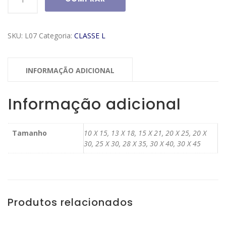
Classe
L
Modelo
SKU:
L07
Categoria:
CLASSE L
L07
quantidade
INFORMAÇÃO ADICIONAL
Informação adicional
Tamanho
10 X 15, 13 X 18, 15 X 21, 20 X 25, 20 X
30, 25 X 30, 28 X 35, 30 X 40, 30 X 45
Produtos relacionados