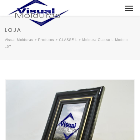
LOJA
Visual Molduras
>
Produtos
>
CLASSE L
>
Moldura Classe L Modelo
L07