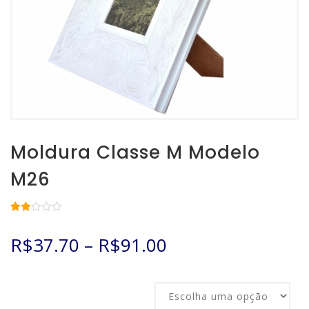
Moldura Classe M Modelo
M26
Avaliado
4
como
R$
37.70
–
R$
91.00
2.00
de 5,
com
baseado
em
Tamanho
avaliações
de
clientes