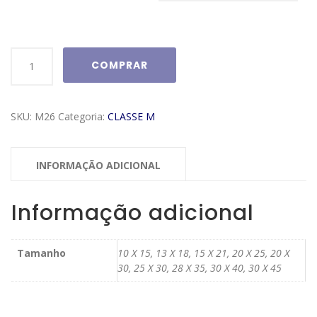
Moldura
COMPRAR
Classe
M
Modelo
SKU:
M26
Categoria:
CLASSE M
M26
quantidade
INFORMAÇÃO ADICIONAL
Informação adicional
Tamanho
10 X 15, 13 X 18, 15 X 21, 20 X 25, 20 X
30, 25 X 30, 28 X 35, 30 X 40, 30 X 45