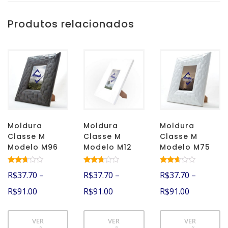
Produtos relacionados
Moldura
Moldura
Moldura
Classe M
Classe M
Classe M
Modelo M96
Modelo M12
Modelo M75
Avalia
Avalia
Avalia
R$
37.70
–
R$
37.70
–
R$
37.70
–
ção
ção
ção
2.55
2.52
2.53
R$
91.00
R$
91.00
R$
91.00
de 5
de 5
de 5
VER
VER
VER