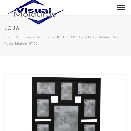
LOJA
Visual Molduras
>
Produtos
>
MULTI FOTOS
>
MT20
>
Moldura Multi
Fotos Modelo MT20