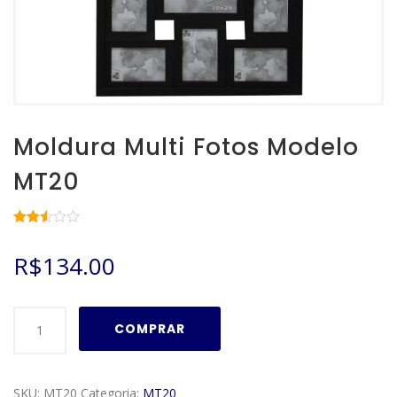
Moldura Multi Fotos Modelo
MT20
Avaliado
5659
como
R$
134.00
2.52
de 5,
com
baseado
em
Moldura
avaliações
COMPRAR
de
Multi
clientes
Fotos
Modelo
SKU:
MT20
Categoria:
MT20