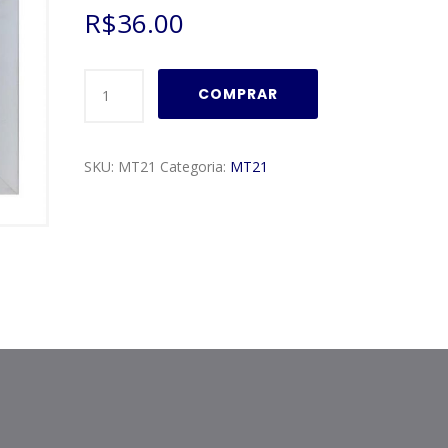
R$
36.00
Moldura
COMPRAR
Multi
Fotos
Modelo
SKU:
MT21
Categoria:
MT21
MT21
quantidade