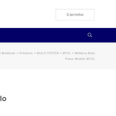
Carrinho
l Molduras
>
Produtos
>
MULTI FOTOS
>
MT21
>
Moldura Multi
Fotos Modelo MT21
lo