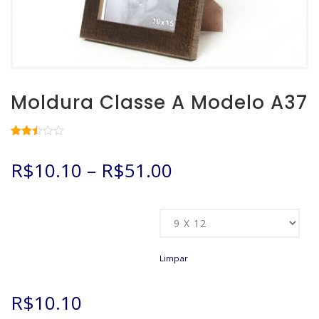
Moldura Classe A Modelo A37
Avaliado
7590
como
R$
10.10
–
R$
51.00
2.48
de 5,
com
baseado
em
Tamanho
avaliações
de
clientes
Limpar
R$
10.10