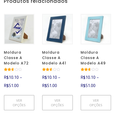
Produtos relacionados
Moldura
Moldura
Moldura
Classe A
Classe A
Classe A
Modelo A72
Modelo A41
Modelo A49
Avalia
Avalia
Avalia
R$
10.10
–
R$
10.10
–
R$
10.10
–
ção
ção
ção
2.50
2.51
2.51
R$
51.00
R$
51.00
R$
51.00
de 5
de 5
de 5
VER
VER
VER
OPÇÕES
OPÇÕES
OPÇÕES