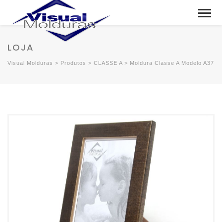
LOJA
Visual Molduras
>
Produtos
>
CLASSE A
>
Moldura Classe A Modelo A37