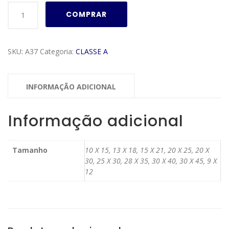
Moldura
COMPRAR
Classe
A
Modelo
SKU:
A37
Categoria:
CLASSE A
A37
quantidade
INFORMAÇÃO ADICIONAL
Informação adicional
Tamanho
10 X 15, 13 X 18, 15 X 21, 20 X 25, 20 X
30, 25 X 30, 28 X 35, 30 X 40, 30 X 45, 9 X
12