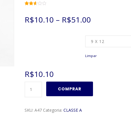
Avaliado
5593
como
R$
10.10
–
R$
51.00
2.56
de 5,
com
baseado
em
Tamanho
avaliações
de
clientes
Limpar
R$
10.10
Moldura
COMPRAR
Classe
A
Modelo
SKU:
A47
Categoria:
CLASSE A
A47
quantidade