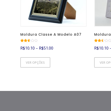
Moldura Classe A Modelo A07
Moldura
Avalia
Avali
R$
10.10
–
R$
51.00
R$
10.10
ção
ação
2.52
2.36
de 5
de 5
VER OPÇÕES
VER O