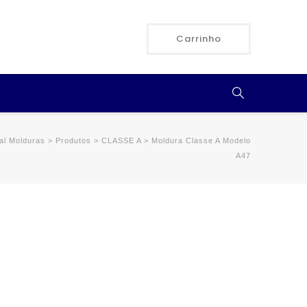
Carrinho
al Molduras
>
Produtos
>
CLASSE A
>
Moldura Classe A Modelo
A47