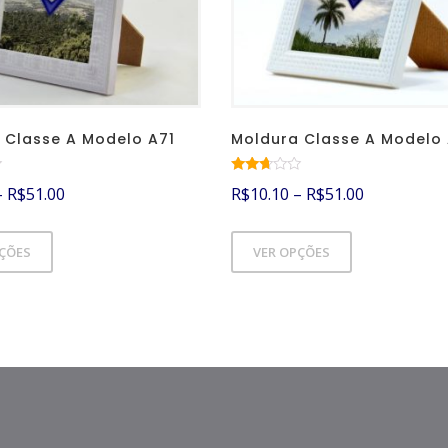
 Classe A Modelo A71
Moldura Classe A Modelo
Avalia
–
R$
51.00
R$
10.10
–
R$
51.00
ção
2.61
de 5
PÇÕES
VER OPÇÕES