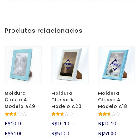
Produtos relacionados
Moldura
Moldura
Moldura
Classe A
Classe A
Classe A
Modelo A49
Modelo A20
Modelo A18
Avalia
Avalia
Avalia
R$
10.10
–
R$
10.10
–
R$
10.10
–
ção
ção
ção
2.51
2.52
2.51
R$
51.00
R$
51.00
R$
51.00
de 5
de 5
de 5