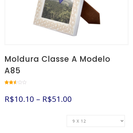
Moldura Classe A Modelo
A85
Avaliado
4948
como
R$
10.10
–
R$
51.00
2.51
de 5,
com
baseado
em
Tamanho
avaliações
de
clientes