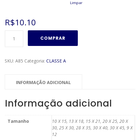
Limpar
R$
10.10
Moldura
COMPRAR
Classe
A
Modelo
SKU:
A85
Categoria:
CLASSE A
A85
quantidade
INFORMAÇÃO ADICIONAL
Informação adicional
Tamanho
10 X 15, 13 X 18, 15 X 21, 20 X 25, 20 X
30, 25 X 30, 28 X 35, 30 X 40, 30 X 45, 9 X
12