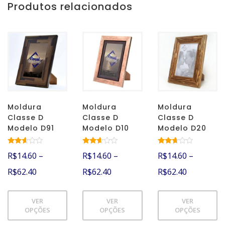
Produtos relacionados
Moldura
Moldura
Moldura
Classe D
Classe D
Classe D
Modelo D91
Modelo D10
Modelo D20
Avalia
Avalia
Avalia
R$
14.60
–
R$
14.60
–
R$
14.60
–
ção
ção
ção
2.52
2.50
2.60
R$
62.40
R$
62.40
R$
62.40
de 5
de 5
de 5
VER
VER
VER
OPÇÕES
OPÇÕES
OPÇÕES