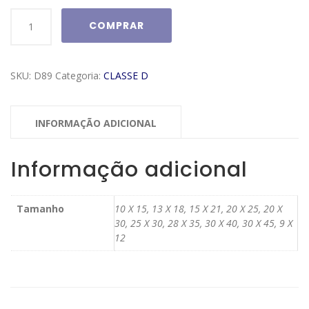
Moldura
COMPRAR
Classe
D
Modelo
SKU:
D89
Categoria:
CLASSE D
D89
quantidade
INFORMAÇÃO ADICIONAL
Informação adicional
Tamanho
10 X 15, 13 X 18, 15 X 21, 20 X 25, 20 X
30, 25 X 30, 28 X 35, 30 X 40, 30 X 45, 9 X
12