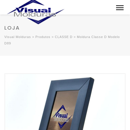
LOJA
Visual Molduras
>
Produtos
>
CLASSE D
>
Moldura Classe D Modelo
D89