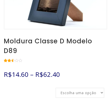
Moldura Classe D Modelo
D89
Avaliado
7581
como
R$
14.60
–
R$
62.40
2.52
de 5,
com
baseado
em
Tamanho
avaliações
de
clientes